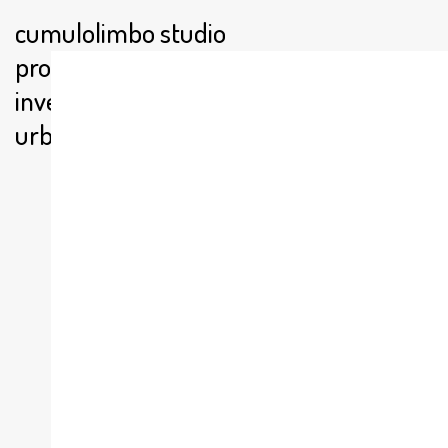
cumulolimbo studio
produce arquitectura,
investigación y acciones
urbanas.
ESP
ENG