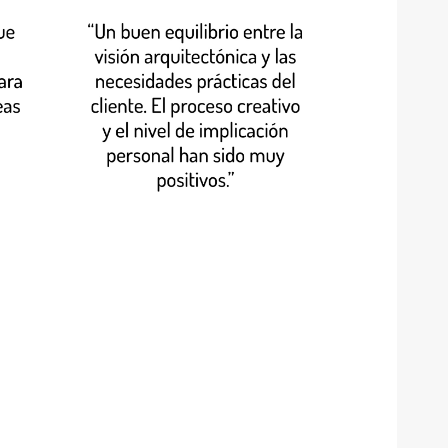
ver todo
obras
proyectos y concursos
acciones e instalaciones
docencia y talleres
investigación